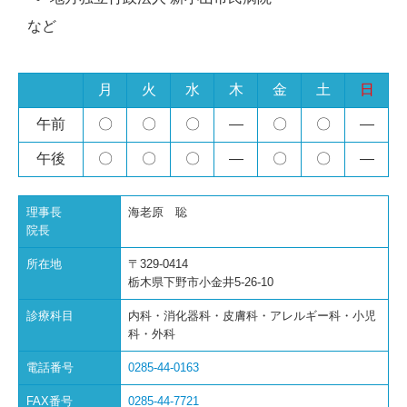
など
月
火
水
木
金
土
日
午前
〇
〇
〇
―
〇
〇
―
午後
〇
〇
〇
―
〇
〇
―
理事長
海老原 聡
院長
所在地
〒329-0414
栃木県下野市小金井5-26-10
診療科目
内科・消化器科・皮膚科・アレルギー科・小児
科・外科
電話番号
0285-44-0163
FAX番号
0285-44-7721