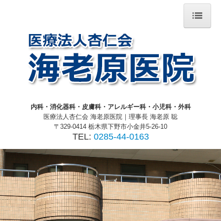
海老原医院
居宅介護支援事業所 えびはら
デイサービス えびはら
デイサービス にらがわ
内科・消化器科・皮膚科・アレルギー科・小児科・外科
グループホーム 仁良川苑
医療法人杏仁会 海老原医院｜
理事長 海老原 聡
〒329-0414
栃木県下野市小金井5-26-10
デイサービスリハ＆ケアえびはら
TEL:
0285-44-0163
特養ホーム にらがわの郷
居宅介護支援にらがわの郷
ショートステイにらがわの郷
デイサービス つくし